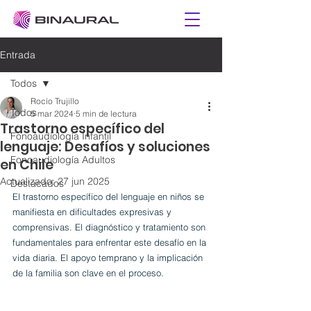
Entrada
Todos
Rocío Trujillo
Todos
5 mar 2024
5 min de lectura
Trastorno específico del
Fonoaudiología Infantil
lenguaje: Desafíos y soluciones
Fonoaudiología Adultos
en Chile
Actualizado:
27 jun 2025
Destacados
El trastorno específico del lenguaje en niños se 
manifiesta en dificultades expresivas y 
comprensivas. El diagnóstico y tratamiento son 
fundamentales para enfrentar este desafío en la 
vida diaria. El apoyo temprano y la implicación 
de la familia son clave en el proceso.