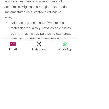
adaptaciones para favorecer su desarrollo 
académico. Algunas estrategias que pueden 
implementarse en el contexto educativo 
incluyen:
Adaptaciones en el aula: Proporcionar 
materiales visuales y verbales adicionales, 
permitir más tiempo para completar tareas 
escritas, y brindar instrucciones claras y 
concisas.
Email
Instagram
WhatsApp
Apoyo individualizado: Ofrecer sesiones 
de apoyo con un especialista en lenguaje, 
desarrollar planes de intervención 
personalizados, y fomentar la participación 
activa en actividades educativas.
Inclusión social: Promover la interacción 
con compañeros de clase, facilitar la 
participación en juegos grupales, y 
propiciar un ambiente de aceptación y 
comprensión.
Estas adaptaciones y estrategias buscan 
proporcionar a los niños con trastorno 