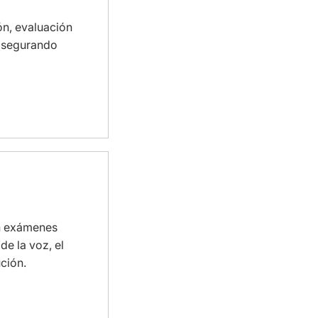
ón, evaluación
 asegurando
n exámenes
de la voz, el
ución.