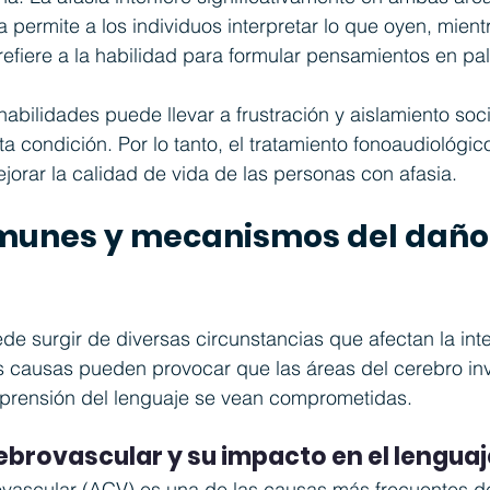
 permite a los individuos interpretar lo que oyen, mient
refiere a la habilidad para formular pensamientos en pa
habilidades puede llevar a frustración y aislamiento soci
 condición. Por lo tanto, el tratamiento fonoaudiológic
orar la calidad de vida de las personas con afasia.
munes y mecanismos del daño
de surgir de diversas circunstancias que afectan la int
as causas pueden provocar que las áreas del cerebro in
prensión del lenguaje se vean comprometidas.
brovascular y su impacto en el lenguaj
ovascular (ACV) es una de las causas más frecuentes de