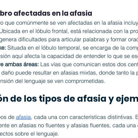
bro afectadas en la afasia
ro que comúnmente se ven afectadas en la afasia inclu
Ubicada en el lóbulo frontal, está relacionada con la pr
enera dificultades para articular palabras y formar ora
ke:
 Situada en el lóbulo temporal, se encarga de la com
esión aquí afecta la capacidad de entender lo que se es
re ambas áreas:
 Las vías que comunican estos dos cent
u daño puede resultar en afasias mixtas, donde tanto la
nsión del lenguaje se ven comprometidas.
ón de los tipos de afasia y eje
pos de 
afasia
, cada una con características distintivas.
mente en afasias no fluentes y afasias fluentes, cada una
fectos sobre el lenguaje.