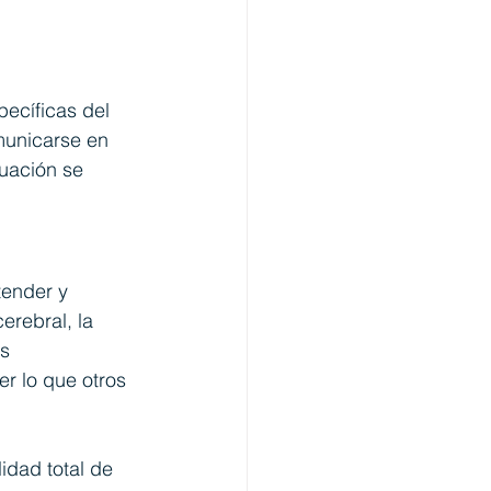
ecíficas del 
municarse en 
uación se 
tender y 
erebral, la 
s 
r lo que otros 
idad total de 