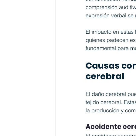
comprensión auditiva
expresión verbal se 
El impacto en estas 
quienes padecen esta
fundamental para mej
Causas co
cerebral
El daño cerebral pue
tejido cerebral. Est
la producción y com
Accidente cere
El accidente cerebr