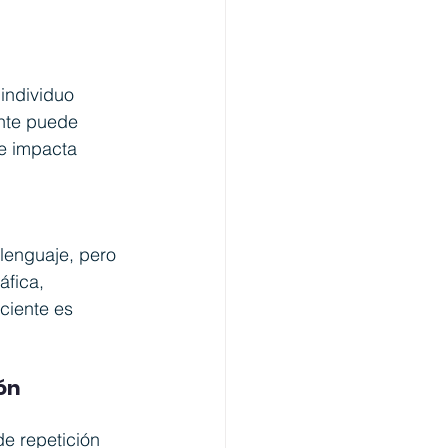
individuo 
ente puede 
ue impacta 
lenguaje, pero 
áfica, 
ciente es 
ón 
de repetición 