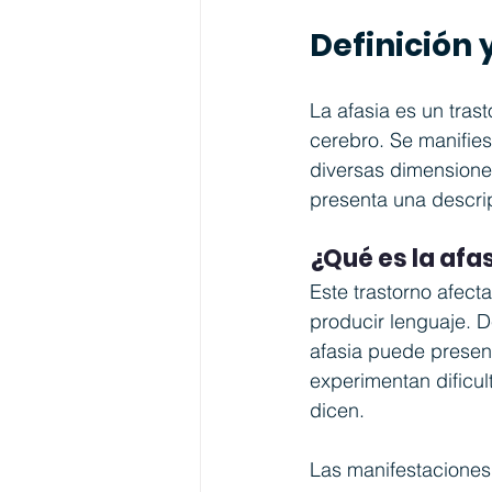
Definición 
La afasia es un tras
cerebro. Se manifie
diversas dimensiones
presenta una descri
¿Qué es la afa
Este trastorno afect
producir lenguaje. D
afasia puede present
experimentan dificul
dicen.
Las manifestaciones 