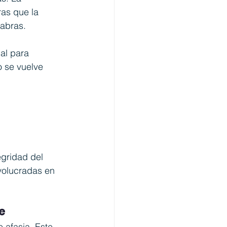
ras que la 
labras.
al para 
o se vuelve 
 
egridad del 
volucradas en 
e
 afasia. Este 