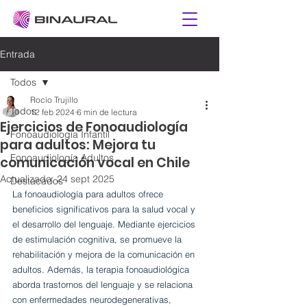
Entrada
Todos
Rocío Trujillo
Todos
12 feb 2024
6 min de lectura
Ejercicios de Fonoaudiología
Fonoaudiología Infantil
para adultos: Mejora tu
Fonoaudiología Adultos
comunicación vocal en Chile
Actualizado:
24 sept 2025
Destacados
La fonoaudiología para adultos ofrece 
beneficios significativos para la salud vocal y 
el desarrollo del lenguaje. Mediante ejercicios 
de estimulación cognitiva, se promueve la 
rehabilitación y mejora de la comunicación en 
adultos. Además, la terapia fonoaudiológica 
aborda trastornos del lenguaje y se relaciona 
con enfermedades neurodegenerativas, 