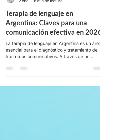
Rocío Trujillo
2 ene
6 min de lectura
Terapia de lenguaje en
Argentina: Claves para una
comunicación efectiva en 2026
La terapia de lenguaje en Argentina es un área
esencial para el diagnóstico y tratamiento de
trastornos comunicativos. A través de un
enfoque profesional y especializado, se busca
mejorar la expresión y comprensión del lenguaje
en personas de todas las edades. Cada vez
más, los servicios de terapia son accesibles
online, permitiendo que los usuarios reciban
apoyo fonoaudiológico desde la comodidad de
su hogar. Es importante estar atentos a las
señales de alerta en el desarro