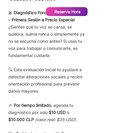
de
oferta
Reserva Hora
🎤
Diagnóstico Fonoaudiológico de Voz
– Primera Sesión a Precio Especial
¿Sientes que tu voz se cansa, se
quiebra, suena ronca o simplemente ya
no se escucha como antes? Si usas tu
voz para trabajar o comunicarte, es
fundamental cuidarla.
🔍 Esta evaluación inicial te ayudará a
detectar alteraciones vocales y recibir
orientación profesional para prevenir
daños mayores.
🎉
Por tiempo limitado
, agenda tu
diagnóstico por solo
$10 USD
o
$10.000 CLP
(valor real: $35 USD)
.