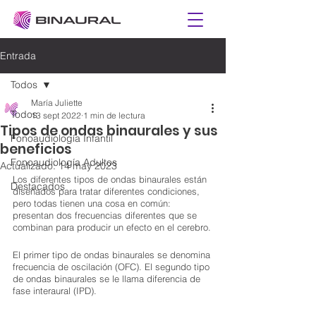
Entrada
Todos
María Juliette
Todos
13 sept 2022
1 min de lectura
Tipos de ondas binaurales y sus
Fonoaudiología Infantil
beneficios
Fonoaudiología Adultos
Actualizado:
14 may 2023
Los diferentes tipos de ondas binaurales están 
Destacados
diseñados para tratar diferentes condiciones, 
pero todas tienen una cosa en común: 
presentan dos frecuencias diferentes que se 
combinan para producir un efecto en el cerebro.
El primer tipo de ondas binaurales se denomina 
frecuencia de oscilación (OFC). El segundo tipo 
de ondas binaurales se le llama diferencia de 
fase interaural (IPD).