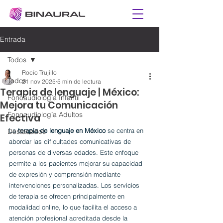
Entrada
Todos
Rocío Trujillo
Todos
21 nov 2025
5 min de lectura
Terapia de lenguaje | México:
Fonoaudiología Infantil
Mejora tu Comunicación
Fonoaudiología Adultos
Efectiva
La 
terapia de lenguaje en México
 se centra en 
Destacados
abordar las dificultades comunicativas de 
personas de diversas edades. Este enfoque 
permite a los pacientes mejorar su capacidad 
de expresión y comprensión mediante 
intervenciones personalizadas. Los servicios 
de terapia se ofrecen principalmente en 
modalidad online, lo que facilita el acceso a 
atención profesional acreditada desde la 