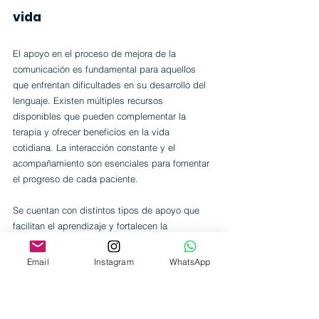
vida
El apoyo en el proceso de mejora de la 
comunicación es fundamental para aquellos 
que enfrentan dificultades en su desarrollo del 
lenguaje. Existen múltiples recursos 
disponibles que pueden complementar la 
terapia y ofrecer beneficios en la vida 
cotidiana. La interacción constante y el 
acompañamiento son esenciales para fomentar 
el progreso de cada paciente.
Se cuentan con distintos tipos de apoyo que 
facilitan el aprendizaje y fortalecen la 
comunicación, tales como:
Aplicaciones Educativas:
 Muchas 
Email
Instagram
WhatsApp
plataformas ofrecen ejercicios interactivos 
y juegos que estimulan el lenguaje, desde 
la identificación de sonidos hasta la 