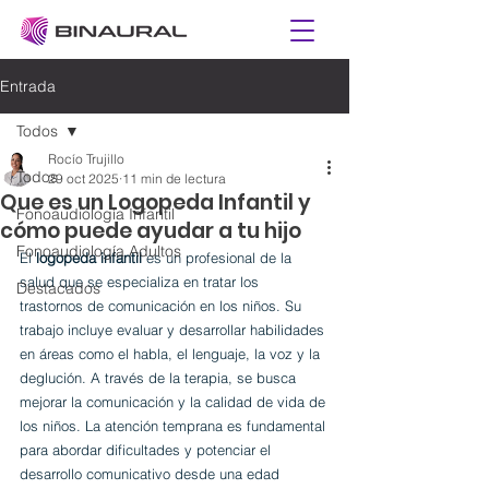
Entrada
Todos
Rocío Trujillo
Todos
29 oct 2025
11 min de lectura
Que es un Logopeda Infantil y
Fonoaudiología Infantil
cómo puede ayudar a tu hijo
Fonoaudiología Adultos
El 
logopeda infantil
 es un profesional de la 
salud que se especializa en tratar los 
Destacados
trastornos de comunicación en los niños. Su 
trabajo incluye evaluar y desarrollar habilidades 
en áreas como el habla, el lenguaje, la voz y la 
deglución. A través de la terapia, se busca 
mejorar la comunicación y la calidad de vida de 
los niños. La atención temprana es fundamental 
para abordar dificultades y potenciar el 
desarrollo comunicativo desde una edad 