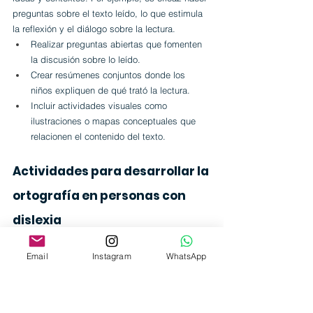
preguntas sobre el texto leído, lo que estimula 
la reflexión y el diálogo sobre la lectura.
Realizar preguntas abiertas que fomenten 
la discusión sobre lo leído.
Crear resúmenes conjuntos donde los 
niños expliquen de qué trató la lectura.
Incluir actividades visuales como 
ilustraciones o mapas conceptuales que 
relacionen el contenido del texto.
Actividades para desarrollar la 
ortografía en personas con 
dislexia
Existen diversas estrategias que pueden ser 
Email
Instagram
WhatsApp
implementadas para ayudar a las personas con 
dislexia a mejorar su ortografía. Este proceso 
se puede facilitar mediante actividades lúdicas 