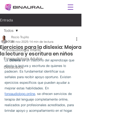
Entrada
Todos
Rocío Trujillo
Todos
28 nov 2025
14 min de lectura
Ejercicios para la dislexia: Mejora
Fonoaudiología Infantil
la lectura y escritura en niños
Fonoaudiología Adultos
La 
dislexia
 es un trastorno del aprendizaje que 
afecta la lectura y escritura de quienes lo 
Destacados
padecen. Es fundamental identificar sus 
señales para recibir apoyo oportuno. Existen 
ejercicios específicos que pueden ayudar a 
mejorar estas habilidades. En 
fonoaudiologo.online
, se ofrecen servicios de 
terapia del lenguaje completamente online, 
realizados por profesionales acreditados, para 
brindar apoyo y acompañamiento en el hogar.