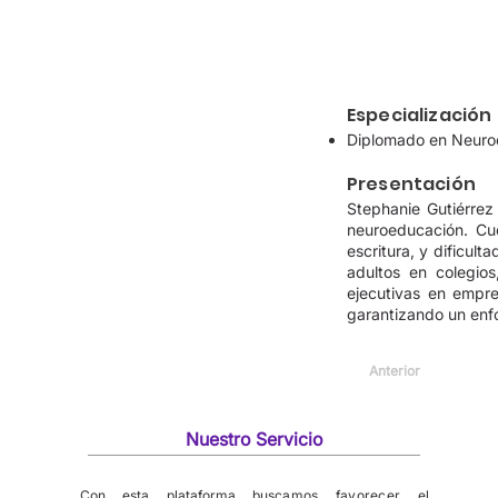
Especialización
Diplomado en Neuro
Presentación
Stephanie Gutiérrez
neuroeducación. Cu
escritura, y dificul
adultos en colegios
ejecutivas en empre
garantizando un enfo
Anterior
Nuestro Servicio
Con esta plataforma b
uscamos favorecer el