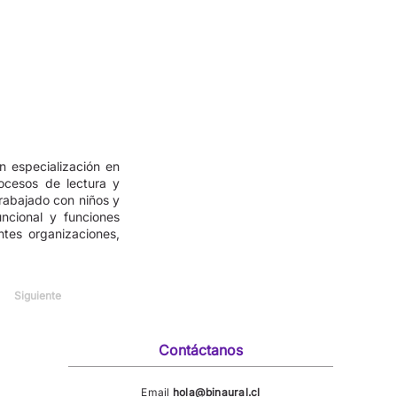
n especialización en
ocesos de lectura y
trabajado con niños y
uncional y funciones
ntes organizaciones,
Siguiente
Contáctanos
Email
hola@binaural.cl