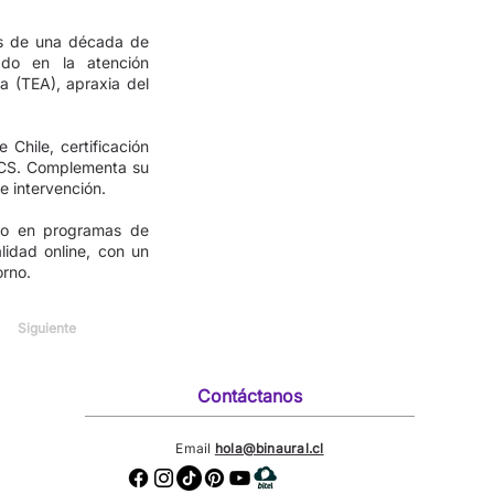
ás de una década de
zado en la atención
ta (TEA), apraxia del
Chile, certificación
ECS. Complementa su
 intervención.
omo en programas de
lidad online, con un
orno.
Siguiente
Contáctanos
Email
hola@binaural.cl