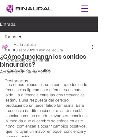
Entrada
Todos
María Juliette
Todos
13 sept 2022
1 min de lectura
¿Cómo funcionan los sonidos
Fonoaudiología Infantil
binaurales?
Fonoaudiología Adultos
Actualizado:
12 mar 2025
Destacados
Los ritmos binaurales se crean reproduciendo 
frecuencias ligeramente diferentes en cada 
oído. La diferencia entre las dos frecuencias 
estimula una respuesta del cerebro, 
produciendo un tercer latido fantasma. Esta 
frecuencia (la diferencia entre las dos) está 
asociada con un estado elevado de conciencia. 
A medida que el cerebro se enfoca en este 
ritmo, comienzan a ocurrir cambios positivos, 
que incluyen un mayor enfoque, conciencia y 
concentración.